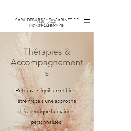
SARA DEBABECHE - CABINET DE
PSYCHOTHÉRAPIE
Thérapies &
Accompagnement
s
Retrouvez équilibre et bien-
être grâce à une approche
thérapeutique humaine et
personnalisée.